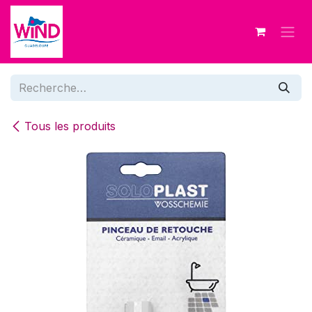
Se rendre au contenu
Tous les produits