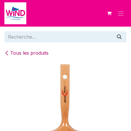
Se rendre au contenu
Tous les produits