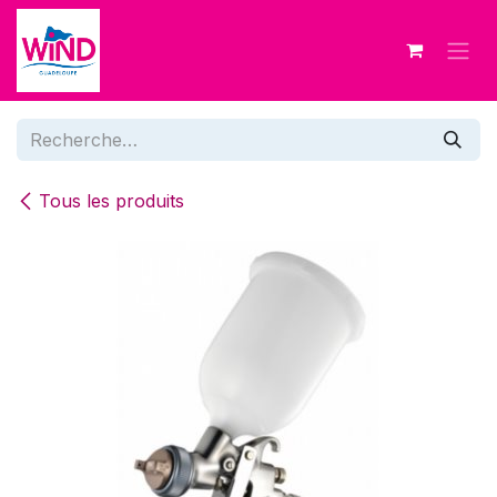
Se rendre au contenu
Tous les produits