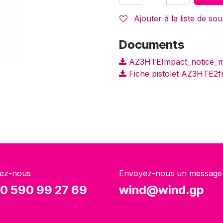
Ajouter à la liste de sou
Documents
AZ3HTEImpact_notice_mu
Fiche pistolet AZ3HTE2fr
ez-nous
Envoyez-nous un message
0 590 99 27 69
wind@wind.gp