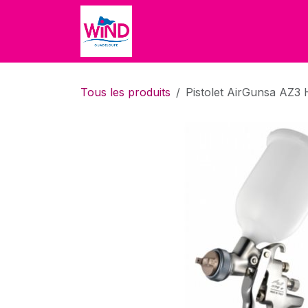
Se rendre au contenu
Accueil
Accueil
Boutique
Tous les produits
Pistolet AirGunsa AZ3