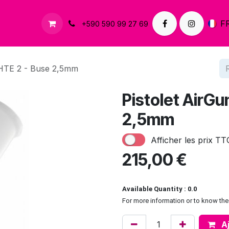
À propos
Contactez-nous
F
+590 590 99 27 69
 HTE 2 - Buse 2,5mm
Pistolet AirG
2,5mm
Afficher les prix TT
215,00
€
Available Quantity : 0.0
For more information or to know the 
Aj