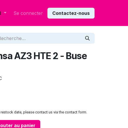
Se connecter
Contactez-nous
R
unsa AZ3 HTE 2 - Buse
C
restock date, please contact us via the contact form.
outer au panier