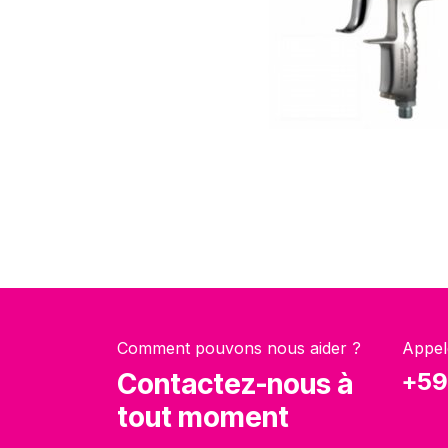
Comment pouvons nous aider ?
Appel
Contactez-nous à
+59
tout moment