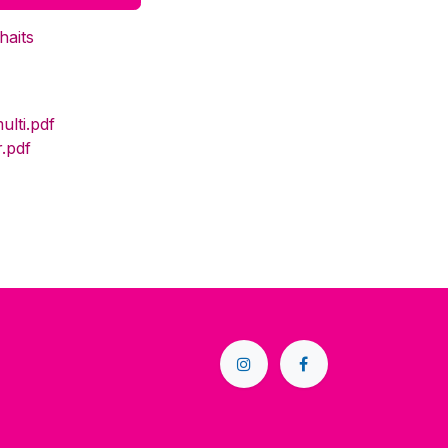
haits
lti.pdf
.pdf