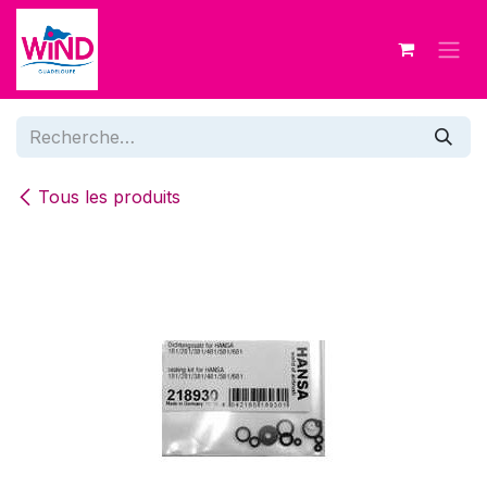
Se rendre au contenu
Tous les produits