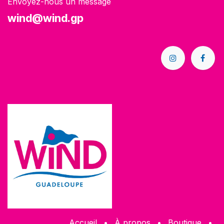
Envoyez-nous un message
wind@wind.gp
Accueil
•
À propos
•
Boutique
•