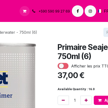
À propos
Contactez-nous
F
+590 590 99 27 69
derwater - 750ml (6)
Primaire Seaj
750ml (6)
Afficher les prix TT
37,00
€
Available Quantity : 16.0
Aj