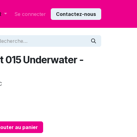
Se connecter
Contactez-nous
R
et 015 Underwater -
C
outer au panier