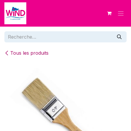
Se rendre au contenu
Tous les produits