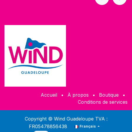
Accueil
•
À propos
•
Boutique
•
Conditions de services
Copyright © Wind Guadeloupe TVA :
FR05478856438
Français