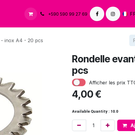
À propos
Contactez-nous
F
+590 590 99 27 69
 - inox A4 - 20 pcs
Rondelle evant
pcs
Afficher les prix TT
4,00
€
Available Quantity : 10.0
Aj