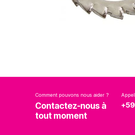
Comment pouvons nous aider ?
Appel
Contactez-nous à
+59
tout moment