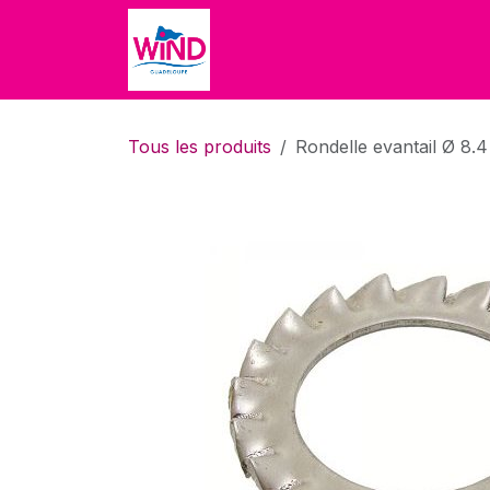
Se rendre au contenu
Accueil
Accueil
Boutique
Tous les produits
Rondelle evantail Ø 8.4