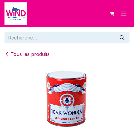
Se rendre au contenu
Tous les produits