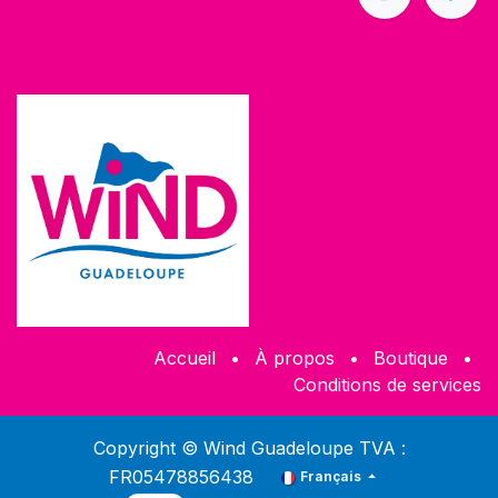
Accueil
•
À propos
•
Boutique
•
Conditions de services
Copyright © Wind Guadeloupe TVA :
FR05478856438
Français