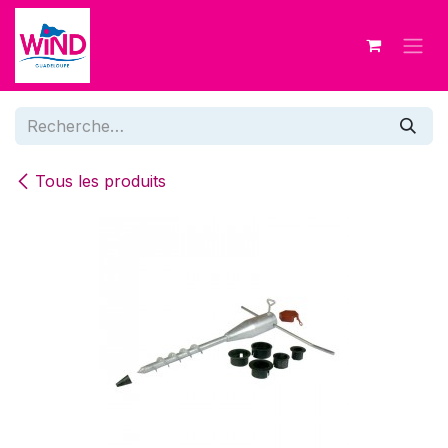
Se rendre au contenu
Tous les produits