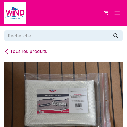
Se rendre au contenu
Tous les produits