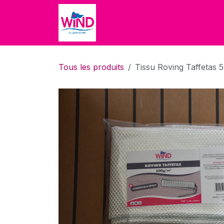
Se rendre au contenu
Accueil
Accueil
Boutique
Tous les produits
Tissu Roving Taffetas 