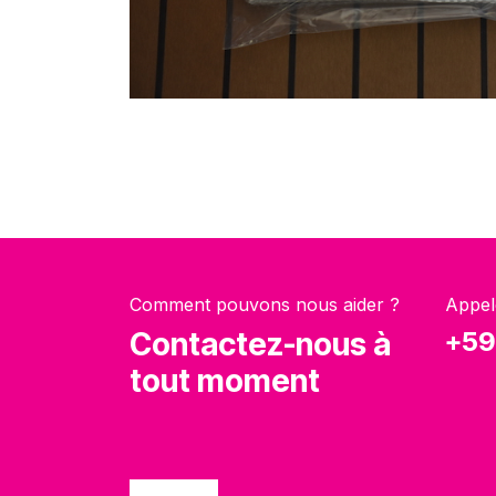
Comment pouvons nous aider ?
Appel
Contactez-nous à
+59
tout moment