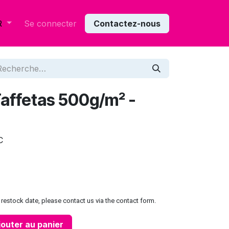
Se connecter
Contactez-nous
R
Taffetas 500g/m² -
C
restock date, please contact us via the contact form.
outer au panier