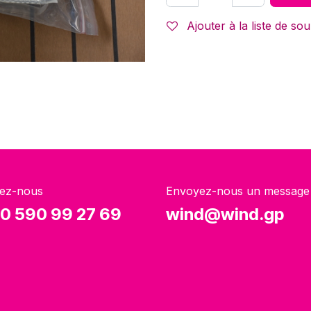
Ajouter à la liste de sou
ez-nous
Envoyez-nous un message
0 590 99 27 69
wind@wind.gp