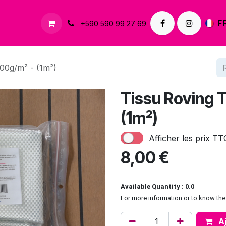
À propos
Contactez-nous
F
+590 590 99 27 69
500g/m² - (1m²)
Tissu Roving 
(1m²)
Afficher les prix TT
8,00
€
Available Quantity : 0.0
For more information or to know the 
Aj