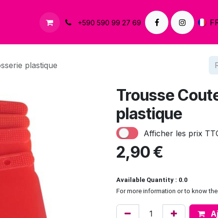
À propos
Contactez-nous
F
+590 590 99 27 69
serie plastique
Trousse Coute
plastique
Afficher les prix TT
2,90
€
Available Quantity : 0.0
For more information or to know the 
Aj