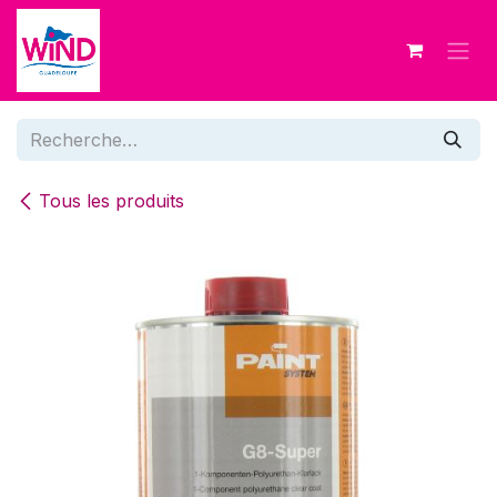
Se rendre au contenu
Tous les produits