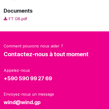
Documents
FT G8.pdf
Comment pouvons nous aider ?
Contactez-nous à tout moment
Appelez-nous
+590 590 99 27 69
Envoyez-nous un message
wind@wind.gp