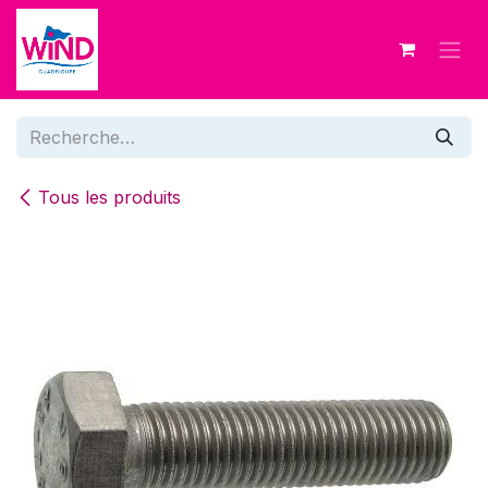
Se rendre au contenu
Tous les produits