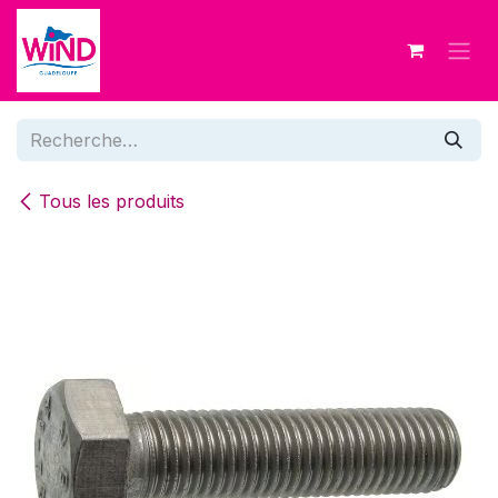
Se rendre au contenu
Tous les produits