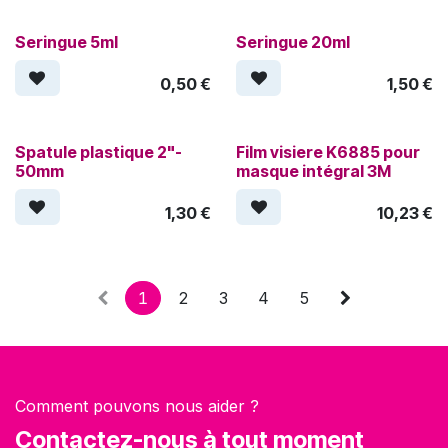
Seringue 5ml
Seringue 20ml
0,50
€
1,50
€
Spatule plastique 2"-
Film visiere K6885 pour
50mm
masque intégral 3M
1,30
€
10,23
€
1
2
3
4
5
Comment pouvons nous aider ?
Contactez-nous à tout moment