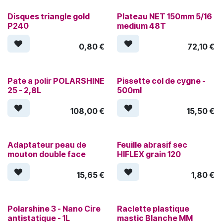
Disques triangle gold
Plateau NET 150mm 5/16
P240
medium 48T
0,80
€
72,10
€
Pate a polir POLARSHINE
Pissette col de cygne -
25 - 2,8L
500ml
108,00
€
15,50
€
Adaptateur peau de
Feuille abrasif sec
mouton double face
HIFLEX grain 120
15,65
€
1,80
€
Polarshine 3 - Nano Cire
Raclette plastique
antistatique - 1L
mastic Blanche MM