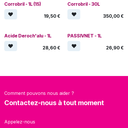
Corrobril - 1L (15)
Corrobril - 30L
19,50
€
350,00
€
Acide Deroch'alu - 1L
PASSIVNET - 1L
28,60
€
26,90
€
Comment pouvons nous aider ?
Contactez-nous à tout moment
Appelez-nous